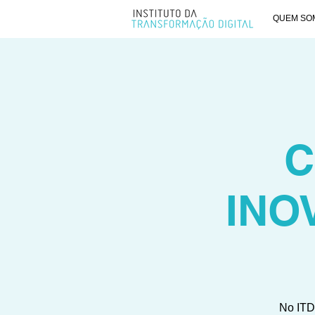
QUEM SO
C
INO
No ITD