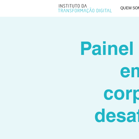
QUEM SO
Painel
e
cor
desa