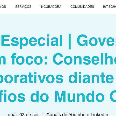
MOS
SERVIÇOS
INCUBADORA
COMUNIDADES
I&T SCH
 Especial | Gov
m foco: Conselh
porativos diante
fios do Mundo
qua., 03 de set.
  |  
Canais do Youtube e LinkedIn