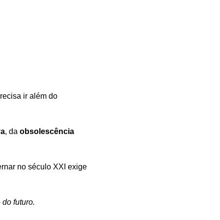
ecisa ir além do 
va
, da 
obsolescência 
rnar no século XXI exige 
do futuro.