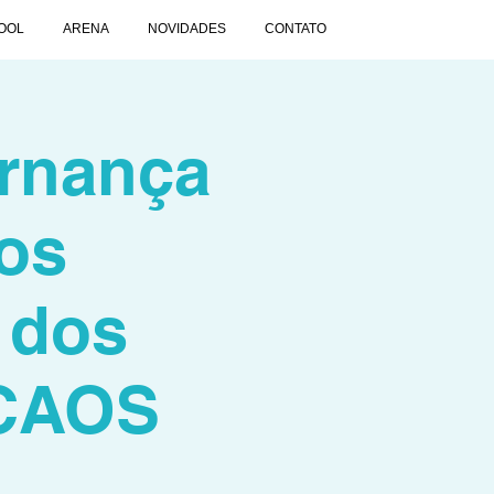
OOL
ARENA
NOVIDADES
CONTATO
ernança
os
 dos
 CAOS