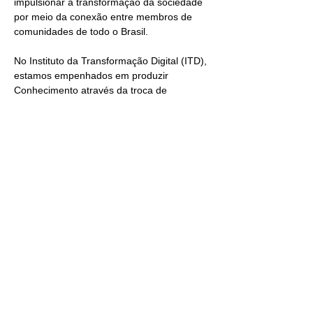
impulsionar a transformação da sociedade 
por meio da conexão entre membros de 
comunidades de todo o Brasil.
No Instituto da Transformação Digital (ITD), 
estamos empenhados em produzir 
Conhecimento através da troca de 
experiências e networking que produza 
conexões de valor e resultados para todas 
as comunidades, através de quatro pilares:
NETWORKING ESTRATÉGICO
Ampliar rede de contatos: Interaja com 
membros de comunidades de outras 
regiões e amplie suas conexões 
profissionais.
Saiba mais
Compartilhe esse evento