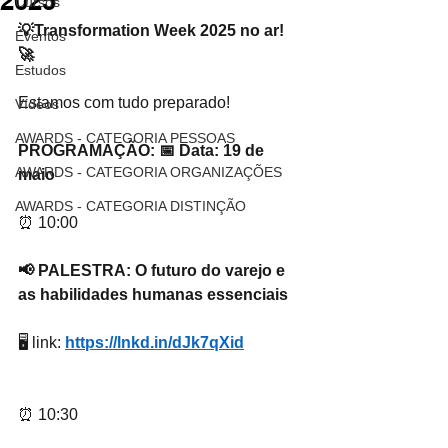
2025
Cursos
💡Transformation Week 2025 no ar! 
Eventos
🚀
Estudos
Estamos com tudo preparado!
Vídeos
AWARDS - CATEGORIA PESSOAS
PROGRAMAÇÃO: 📅 Data: 19 de 
AWARDS - CATEGORIA ORGANIZAÇÕES
maio
AWARDS - CATEGORIA DISTINÇÃO
⏰ 10:00
📢 PALESTRA: O futuro do varejo e 
as habilidades humanas essenciais
🖥 link: 
https://lnkd.in/dJk7qXid
⏰ 10:30