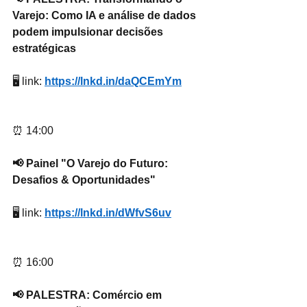
Varejo: Como IA e análise de dados 
podem impulsionar decisões 
estratégicas
🖥 link: 
https://lnkd.in/daQCEmYm
⏰ 14:00
📢 Painel "O Varejo do Futuro: 
Desafios & Oportunidades"
🖥 link: 
https://lnkd.in/dWfvS6uv
⏰ 16:00
📢 PALESTRA: Comércio em 