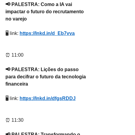
📢 PALESTRA: Como a IA vai 
impactar o futuro do recrutamento 
no varejo
🖥 link: 
https://lnkd.in/d_Eb7vva
⏰ 11:00
📢 PALESTRA: Lições do passo 
para decifrar o futuro da tecnologia 
financeira
🖥 link: 
https://lnkd.in/dfgsRDDJ
⏰ 11:30
📢 PALESTRA: Transformando o 