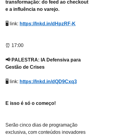
transformação: do feed ao checkout 
e a influência no varejo.
🖥 link: 
https://lnkd.in/dHpzRF-K
⏰ 17:00
📢 PALESTRA: IA Defensiva para 
Gestão de Crises
🖥 link: 
https://lnkd.in/dQD9Cxq3
E isso é só o começo!
Serão cinco dias de programação 
exclusiva, com conteúdos inovadores 