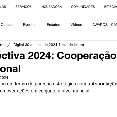
MOS
SERVIÇOS
INCUBADORA
COMUNIDADES
I&T SCH
Cursos
Eventos
Estudos
Vídeos
AWARDS - CA
ormação Digital
30 de dez. de 2024
1 min de leitura
AÇÕES
AWARDS - CATEGORIA DISTINÇÃO
ctiva 2024: Cooperação
ional
 2024
nou um termo de parceria estratégica com a 
Associação 
romover ações em conjunto à nível mundial!