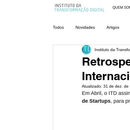
QUEM SO
Todos
Novidades
Artigos
Instituto da Transf
AWARDS - CATEGORIA ORGANIZ
Retrospe
Internac
Atualizado:
31 de dez. de
Em Abril, o ITD assi
de Startups
, para p