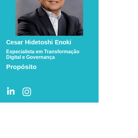
Cesar Hidetoshi Enoki
Especialista em Transformação
Digital e Governança
Propósito
Minha história