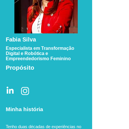
Fabia Silva
Especialista em Transformação
Digital e Robótica e
Empreendedorismo Feminino
Propósito
Minha história
Tenho duas décadas de experiências no