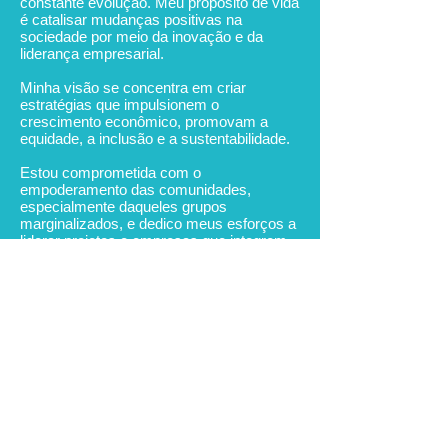
constante evolução. Meu propósito de vida
é catalisar mudanças positivas na
sociedade por meio da inovação e da
liderança empresarial.
Minha visão se concentra em criar
estratégias que impulsionem o
crescimento econômico, promovam a
equidade, a inclusão e a sustentabilidade.
Estou comprometida com o
empoderamento das comunidades,
especialmente daqueles grupos
marginalizados, e dedico meus esforços a
liderar projetos e empresas que integrem
soluções tecnológicas com impacto social
positivo.
Além disso, sonho com a criação de uma
cidade projetada para oferecer alta
qualidade de vida aos idosos,
proporcionando tudo o que é necessário
para viver bem. Este projeto que espero
fazer em um futuro reflete meu
compromisso com o bem-estar social e a
integração de tecnologia avançada para
melhorar o cotidiano.