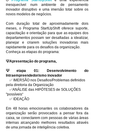
O
Programa StartUpShift
é uma experiência
inesquecível num ambiente de pensamento
inovador disruptivo e uma imersão total sobre os
novos modelos de negócios.
Com duração total de aproximadamente dois
meses, o Programa StartUpShift oferece suporte,
capacitação e orientação para que as equipes dos
departamentos possam ser desafiadas a idealizar,
planejar e criarem soluções inovadoras mais
rapidamente para os desafios da organização.
Conheça as etapas do programa:
💡Apresentação do programa,
💡etapa 01: Desenvolvimento do
Intraempreendedorismo inovador
✅ IMERSÃO nos Desafios/Problemas definidos
pela diretoria da Organização
✅ANÁLISE das HIPÓTESES de SOLUÇÕES
"possíveis“
✅ IDEAÇÃO
Em 48 horas emocionantes os colaboradores da
organização serão provocados a pensar fora da
caixa, se conectarem com pessoas de várias áreas
internas alcançando melhores resultados através
de uma jornada de inteligência coletiva.