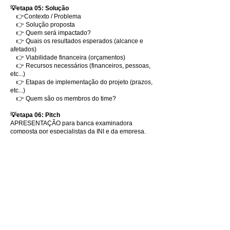
💡etapa 05: Solução
👉Contexto / Problema
👉 Solução proposta
👉 Quem será impactado?
👉 Quais os resultados esperados (alcance e
afetados)
👉 Viabilidade financeira (orçamentos)
👉 Recursos necessários (financeiros, pessoas,
etc...)
👉 Etapas de implementação do projeto (prazos,
etc...)
👉 Quem são os membros do time?
💡etapa 06: Pitch
APRESENTAÇÃO para banca examinadora
composta por especialistas da INI e da empresa.
💡etapa 07: Mentorias especializadas
Em todas as etapas do Programa, os especialistas
do ITD irão orientar as equipes, nas ações
necessárias, para que sejam implementados na
organização.
O PROGRAMA DE MENTORIAS ESPECIALIZADAS
do
ITD
compreende o conjunto de atividades que
servem para estimular o Intraempreendedorismo
inovador e preparar os projetos que tenham