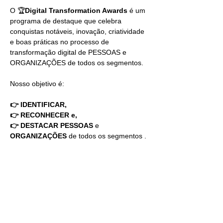
O 🏆
Digital Transformation Awards 
é um 
programa de destaque que celebra 
conquistas notáveis, inovação, criatividade 
e boas práticas no processo de 
transformação digital de PESSOAS e 
ORGANIZAÇÕES de todos os segmentos. 
Nosso objetivo é:
👉 IDENTIFICAR, 
👉 RECONHECER e,
👉 DESTACAR PESSOAS
 e 
ORGANIZAÇÕES
 de todos os segmentos .
Em 2025 o 🏆Digital Transformation 
Awards estará presente em 23 países nos 
cinco continentes, tornando-se o Oscar da 
inovação e transformação digital no 
planeta.