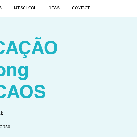
S
I&T SCHOOL
NEWS
CONTACT
UCAÇÃO
long
 CAOS
ki
lapso.