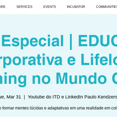
ARE
SERVICES
EVENTS
INCUBATOR
COMMUNITIE
l Especial | ED
porativa e Life
ning no Mundo
ue, Mar 31
  |  
Youtube do ITD e LinkedIn Paulo Kendzers
formar mentes lúcidas e adaptativas em uma realidade em co