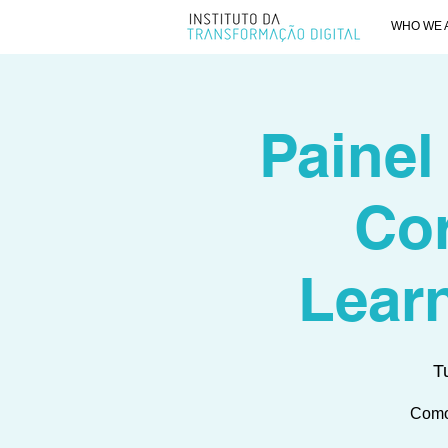
WHO WE 
Paine
Cor
Lear
T
Como 