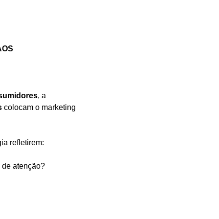
CAOS
nsumidores
, a 
s
 colocam o marketing 
a refletirem:
 de atenção?