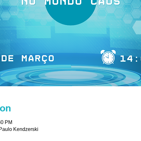
ion
:30 PM
Paulo Kendzerski