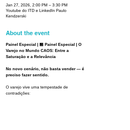
Jan 27, 2026, 2:00 PM – 3:30 PM
Youtube do ITD e LinkedIn Paulo
Kendzerski
About the event
Painel Especial | 🏪 Painel Especial | O 
Varejo no Mundo CAOS: Entre a 
Saturação e a Relevância
No novo cenário, não basta vender — é 
preciso fazer sentido.
O varejo vive uma tempestade de 
contradições: 
🔍consumidores hiper conectados, mas 
desconfiados; 
🛣 jornadas digitais fragmentadas; 
🎲excesso de dados com escassez de 
significado.