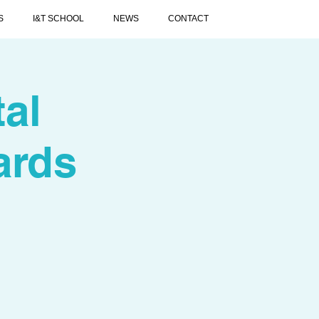
S
I&T SCHOOL
NEWS
CONTACT
al
ards