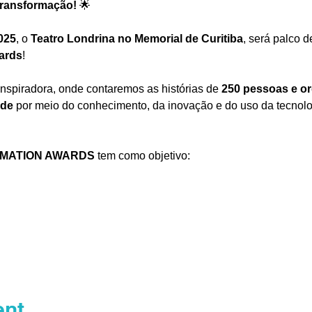
 transformação!
 🌟
025
, o 
Teatro Londrina no Memorial de Curitiba
, será palco d
ards
! 
nspiradora, onde contaremos as histórias de 
250 pessoas e or
ade
 por meio do conhecimento, da inovação e do uso da tecnolog
RMATION AWARDS
 tem como objetivo:
ent