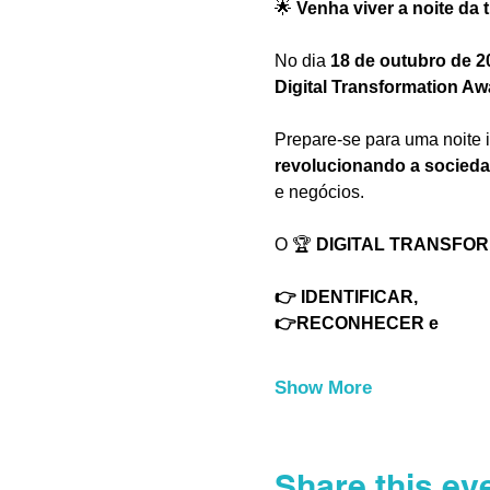
🌟 
Venha viver a noite da
No dia 
18 de outubro de 2
Digital Transformation Aw
Prepare-se para uma noite i
revolucionando a socied
e negócios.
O 🏆 
DIGITAL TRANSFO
👉 IDENTIFICAR, 
👉RECONHECER e 
Show More
Share this ev