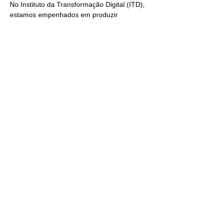
No Instituto da Transformação Digital (ITD), 
estamos empenhados em produzir 
Conhecimento através da troca de 
experiências e networking que produza 
conexões de valor e resultados para todas 
as entidades, através de quatro pilares:
NETWORKING ESTRATÉGICO
Ampliar rede de contatos: Interaja com 
membros de entidades de outras regiões e 
amplie suas conexões profissionais.
Show More
Share this event