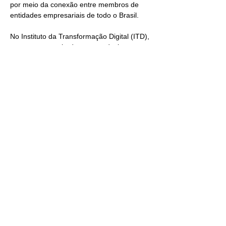
por meio da conexão entre membros de 
entidades empresariais de todo o Brasil.
No Instituto da Transformação Digital (ITD), 
estamos empenhados em produzir 
Conhecimento através da troca de 
experiências e networking que produza 
conexões de valor e resultados para todas 
as entidades, através de quatro pilares:
NETWORKING ESTRATÉGICO
Ampliar rede de contatos: Interaja com 
membros de entidades de outras regiões e 
amplie suas conexões profissionais.
Show More
Share this event