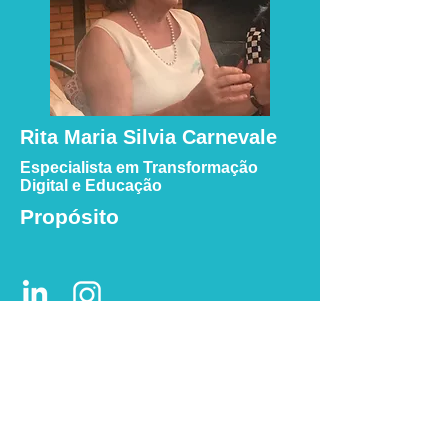
Rita Maria Silvia Carnevale
Especialista em Transformação
Digital e Educação
Propósito
My story