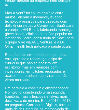
vender metade da empresa nem sempre
é.
Mas a Vent7 foi só um capítulo entre
muitos. Vieram a Inovaeye, levando
tecnologia assistiva para pessoas com
deficiência visual; a Corujei, um SaaS para
o varejo; a HN Brasil, fabricando manteiga
ghee; óticas, clínicas de saúde popular no
interior do Ceará, consultoria de SaaS para
o grupo Vivo via ACE Venture, e a Dr.
Olhar, health tech aplicada à saúde ocular.
Era a fase do empreendedor que testa,
erra, aprende e recomeça, o tipo de
currículo que não se constrói em
escritório, mas em reuniões com
investidores, em pitches recusados e
aceitos, em produtos que viram ou não
viram mercado.
Em paralelo a esse ciclo empreendedor,
Rômulo foi construindo uma segunda
trajetória, mais silenciosa e talvez mais
decisiva: a de mentor. Entre 2016 e 2017,
no programa Corredores Digitais, formou
mais de dez startups na metodologia de