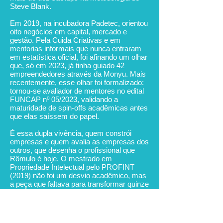
Steve Blank.
Em 2019, na incubadora Padetec, orientou
oito negócios em capital, mercado e
gestão. Pela Cuida Criativas e em
mentorias informais que nunca entraram
em estatística oficial, foi afinando um olhar
que, só em 2023, já tinha guiado 42
empreendedores através da Monyu. Mais
recentemente, esse olhar foi formalizado:
tornou-se avaliador de mentores no edital
FUNCAP nº 05/2023, validando a
maturidade de spin-offs acadêmicas antes
que elas saíssem do papel.
É essa dupla vivência, quem constrói
empresas e quem avalia as empresas dos
outros, que desenha o profissional que
Rômulo é hoje. O mestrado em
Propriedade Intelectual pelo PROFINT
(2019) não foi um desvio acadêmico, mas
a peça que faltava para transformar quinze
anos de tentativa e erro em método.
Hoje, na Monyu Startups, SaaS
especializada em captação de recursos