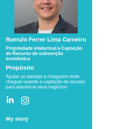
Romulo Ferrer Lima Carneiro
Propriedade intelectual e Captação
de Recurso de subvenção
econômica
Propósito
Ajudar as startups a chegarem onde
cheguei usando a captação de recurso
para alavancar seus negócios
My story