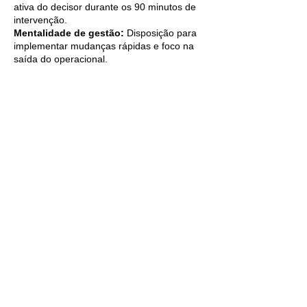
ativa do decisor durante os 90 minutos de
intervenção.
Mentalidade de gestão:
Disposição para
implementar mudanças rápidas e foco na
saída do operacional.
Próximo passo: Recupere o lucro do seu
negócio
Não deixe o resultado da sua empresa ao
acaso.
Aplique a metodologia de quem entende de
transformação digital e gestão de negócios.
Solicite uma proposta.
Nome
Empresa