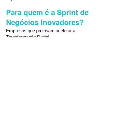
Para quem é a Sprint de
Negócios Inovadores?
Empresas que precisam acelerar a
Transformação Digital.
Organizações com processos
engessados e comunicação fragmentada.
Líderes que buscam eficiência operacional
e retenção de talentos através do
protagonismo.
Não é workshop. Não é brainstorming. É
engenharia de decisão corporativa,
projetada para empresas tradicionais que
precisam de velocidade, precisão e
governança.
Pronto para levar sua
empresa ao próximo