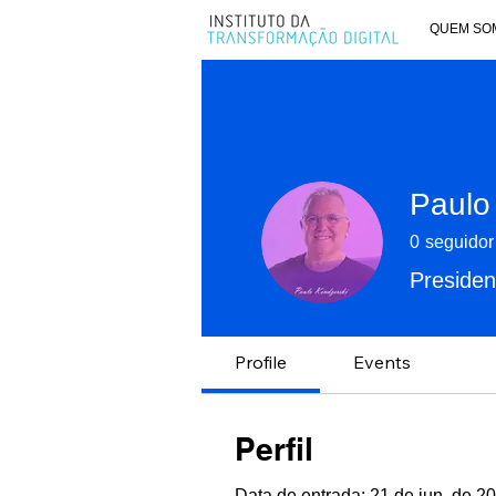
QUEM SO
Paulo
0
seguidor
Presiden
Especialista
Profile
Events
Perfil
Data de entrada: 21 de jun. de 2