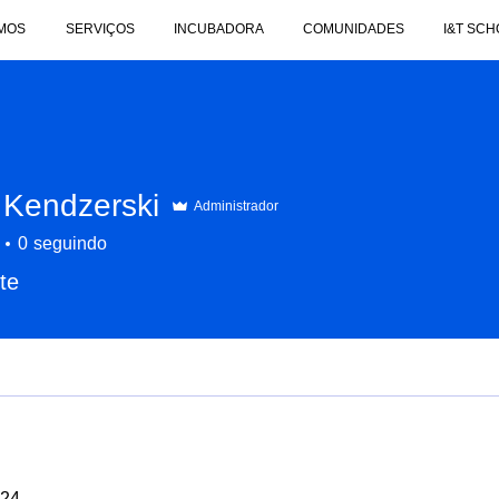
MOS
SERVIÇOS
INCUBADORA
COMUNIDADES
I&T SCH
 Kendzerski
Administrador
0
seguindo
te
Associad
+
4
024