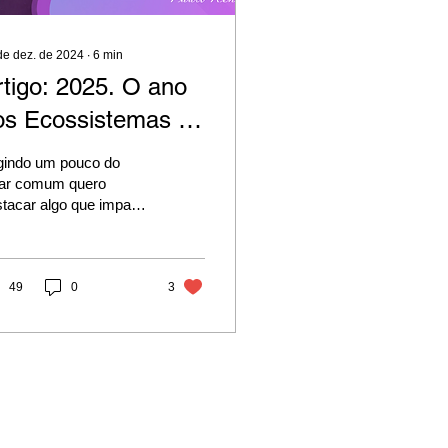
de dez. de 2024
∙
6
min
rtigo: 2025. O ano
os Ecossistemas de
egócios para
gindo um pouco do
mpresas
gar comum quero
tacar algo que impacta
adicionais
retamente as empresas,
pecialmente as
dicionais que precisam
 mante
49
0
3