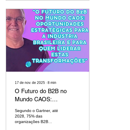
17 de nov. de 2025
∙
8
min
O Futuro do B2B no
Mundo CAOS:
Oportunidades
Segundo o Gartner, até
Estratégicas para a
2028, 75% das
organizações B2B
Indústria Brasileira e
fecharão seus negócios