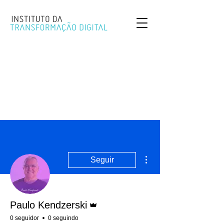
Mais ações
Seguir
Administrador
Paulo Kendzerski
0 seguidor
0 seguindo