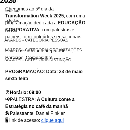
2025
Cursos
Chegamos ao 5º dia da 
Eventos
Transformation Week 2025
, com uma 
Estudos
programação dedicada a 
EDUCAÇÃO 
CORPORATIVA
, com palestras e 
Vídeos
painéis com conteúdos sensacionais.
AWARDS - CATEGORIA PESSOAS
AWARDS - CATEGORIA ORGANIZAÇÕES
Estamos com tudo preparado! 
Participe. Compartilhe!
AWARDS - CATEGORIA DISTINÇÃO
PROGRAMAÇÃO: Data: 23 de maio - 
sexta-feira
⏰
Horário: 09:00
📢PALESTRA: 
A Cultura come a 
Estratégia no café da manhã
🎤Palestrante: Daniel Finkler
🖥 
link de acesso: 
clique aqui