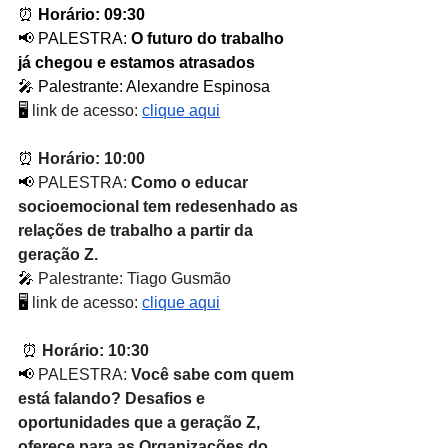
⏰ 
Horário: 09:30
📢 PALESTRA: 
O futuro do trabalho 
já chegou e estamos atrasados
🎤 Palestrante: Alexandre Espinosa
🖥
 link de acesso: 
clique aqui
⏰ 
Horário: 10:00
📢
 PALESTRA: 
Como o educar 
socioemocional tem redesenhado as 
relações de trabalho a partir da 
geração Z.
🎤
 Palestrante: Tiago Gusmão
🖥
 link de acesso: 
clique aqui
⏰ 
Horário: 10:30
📢
 PALESTRA: 
Você sabe com quem 
está falando? Desafios e 
oportunidades que a geração Z, 
oferece para as Organizações do 