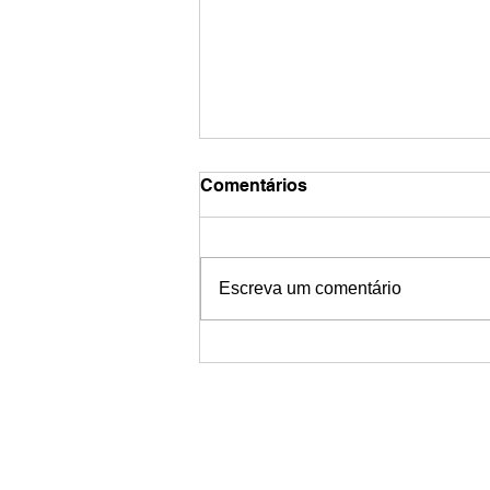
Comentários
Escreva um comentário
Premiação do Digital
Transformation Awards já
tem data e local definidos