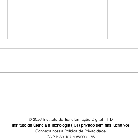
Case do Digital
Divu
Transformation Awards é
do D
matéria de revista do
Awa
Agronegócio
© 2026 Instituto da Transformação Digital - ITD
Instituto de Ciência e Tecnologia (ICT) privado sem fins lucrativos
Conheça nossa
Política de Privacidade
CNPJ: 30.107.695/0001-76