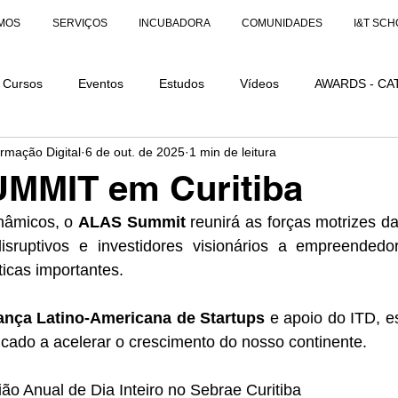
MOS
SERVIÇOS
INCUBADORA
COMUNIDADES
I&T SCH
Cursos
Eventos
Estudos
Vídeos
AWARDS - CA
ormação Digital
6 de out. de 2025
1 min de leitura
AÇÕES
AWARDS - CATEGORIA DISTINÇÃO
MMIT em Curitiba
nâmicos, o 
ALAS Summit
 reunirá as forças motrizes da
sruptivos e investidores visionários a empreendedor
ticas importantes. 
ança Latino-Americana de Startups
 e apoio do ITD, es
cado a acelerar o crescimento do nosso continente.
ão Anual de Dia Inteiro no Sebrae Curitiba