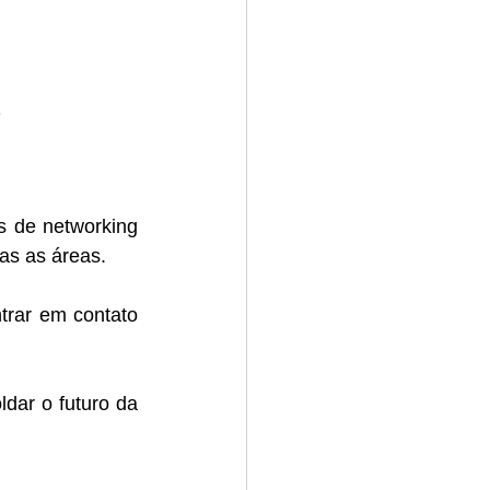
2
 de networking 
das as áreas.
rar em contato 
ar o futuro da 