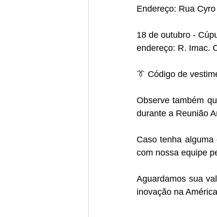
Endereço: Rua Cyro V
18 de outubro - Cúp
endereço: R. Imac. 
👔 Código de vestim
Observe também que 
durante a Reunião An
Caso tenha alguma d
com nossa equipe pe
Aguardamos sua vali
inovação na América