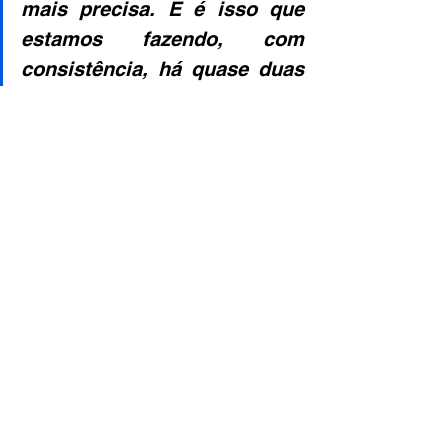
mais precisa. E é isso que 
estamos fazendo, com 
consistência, há quase duas 
décadas. Escolher o trabalho 
da Rede Mulher 
Empreendedora é carregar 
junto o nome de cada mulher 
que empreendeu com 
coragem quando tudo dizia o 
contrário.
As informações apresentadas neste 
perfil são de responsabilidade 
exclusiva do finalista. O Instituto da 
Transformação Digital (ITD) não se 
responsabiliza por seu conteúdo.