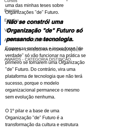
Cursos
uma das minhas teses sobre 
Eventos
Organizações "de" Futuro.
Estudos
Não se constrói uma 
Organização "de" Futuro só 
Vídeos
pensando na tecnologia. 
AWARDS - CATEGORIA PESSOAS
Empresas modernas e inovadoras "de 
AWARDS - CATEGORIA ORGANIZAÇÕES
verdade" só vão funcionar na prática se 
AWARDS - CATEGORIA DISTINÇÃO
primeiro se tornarem uma Organização 
"de" Futuro. Do contrário, vira uma 
plataforma de tecnologia que não terá 
sucesso, porque o modelo 
organizacional permanece o mesmo 
sem evolução nenhuma.
O 1º pilar e a base de uma 
Organização "de" Futuro é a 
transformação da cultura e estrutura 