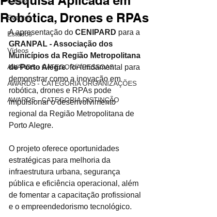
Pesquisa Aplicada em
Cursos
Robótica, Drones e RPAs
Eventos
A apresentação do 
CENIPARD
 para a 
Estudos
GRANPAL - Associação dos 
Vídeos
Municípios da Região Metropolitana 
AWARDS - CATEGORIA PESSOAS
de Porto Alegre
. foi fundamental para 
demonstrar como a inovação em 
AWARDS - CATEGORIA ORGANIZAÇÕES
robótica, drones e RPAs pode 
AWARDS - CATEGORIA DISTINÇÃO
impulsionar o desenvolvimento 
regional da Região Metropolitana de 
Porto Alegre.
O projeto oferece oportunidades 
estratégicas para melhoria da 
infraestrutura urbana, segurança 
pública e eficiência operacional, além 
de fomentar a capacitação profissional 
e o empreendedorismo tecnológico. 