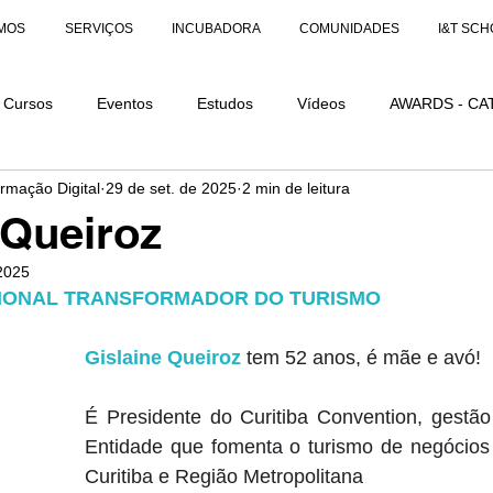
MOS
SERVIÇOS
INCUBADORA
COMUNIDADES
I&T SCH
Cursos
Eventos
Estudos
Vídeos
AWARDS - CA
ormação Digital
29 de set. de 2025
2 min de leitura
AÇÕES
AWARDS - CATEGORIA DISTINÇÃO
 Queiroz
 2025
IONAL TRANSFORMADOR DO TURISMO
Gislaine Queiroz
 tem 52 anos, é mãe e avó! 
É Presidente do Curitiba Convention, gestão 
Entidade que fomenta o turismo de negócios 
Curitiba e Região Metropolitana