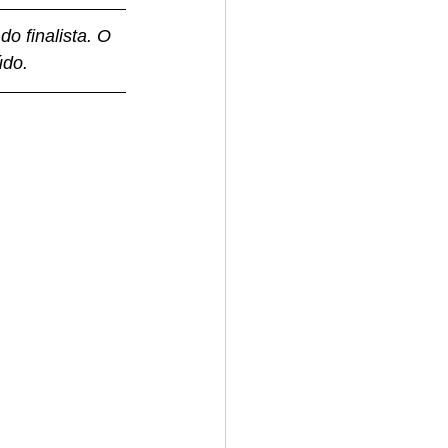
o finalista. O 
údo.