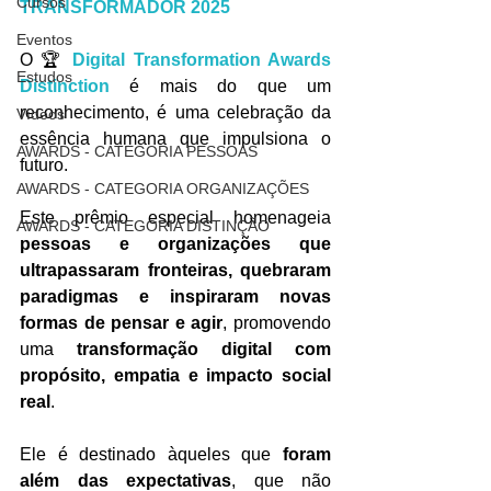
Cursos
TRANSFORMADOR 2025
Eventos
O 🏆 
Digital Transformation Awards 
Estudos
Distinction
 é mais do que um 
reconhecimento, é uma celebração da 
Vídeos
essência humana que impulsiona o 
AWARDS - CATEGORIA PESSOAS
futuro.
AWARDS - CATEGORIA ORGANIZAÇÕES
Este prêmio especial homenageia 
AWARDS - CATEGORIA DISTINÇÃO
pessoas e organizações que 
ultrapassaram fronteiras, quebraram 
paradigmas e inspiraram novas 
formas de pensar e agir
, promovendo 
uma 
transformação digital com 
propósito, empatia e impacto social 
real
.
Ele é destinado àqueles que 
foram 
além das expectativas
, que não 