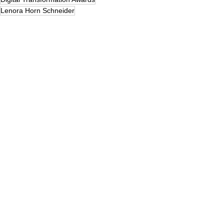
Lenora Horn Schneider
AWARDS - CATEGORIA PESSOAS
Ver tudo
Posts recentes