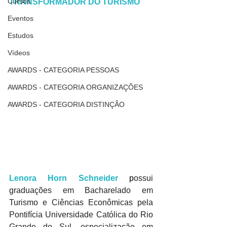
Cursos
TRANSFORMADOR DO TURISMO
Eventos
Estudos
Vídeos
AWARDS - CATEGORIA PESSOAS
AWARDS - CATEGORIA ORGANIZAÇÕES
AWARDS - CATEGORIA DISTINÇÃO
Lenora Horn Schneider
 p
ossui 
graduações em Bacharelado em 
Turismo e Ciências Econômicas pela 
Pontifícia Universidade Católica do Rio 
Grande do Sul, especialização em 