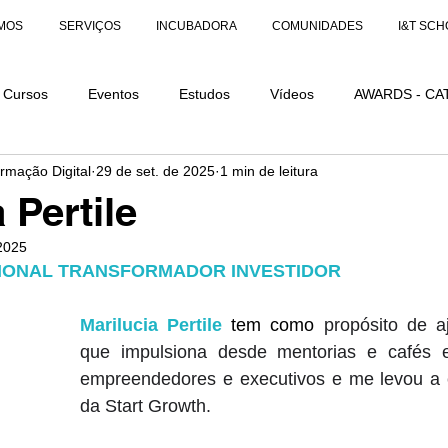
MOS
SERVIÇOS
INCUBADORA
COMUNIDADES
I&T SCH
Cursos
Eventos
Estudos
Vídeos
AWARDS - CA
ormação Digital
29 de set. de 2025
1 min de leitura
AÇÕES
AWARDS - CATEGORIA DISTINÇÃO
 Pertile
 2025
IONAL TRANSFORMADOR INVESTIDOR
Marilucia Pertile
 tem como 
propósito de a
que impulsiona desde mentorias e cafés 
empreendedores e executivos e me levou a co
da Start Growth. 