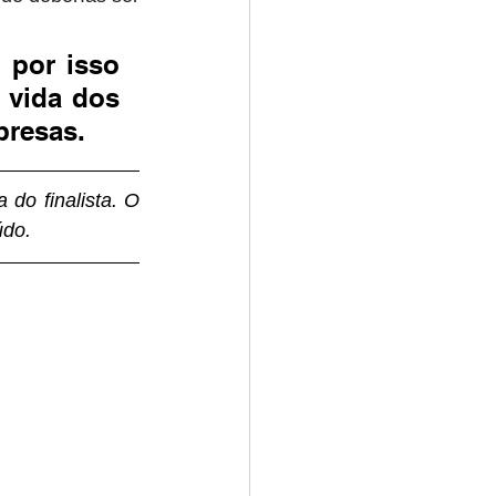
por isso 
 vida dos 
resas.
do finalista. O 
údo.