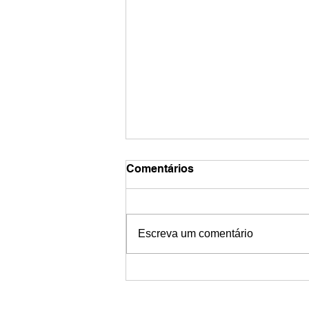
Comentários
Escreva um comentário
Premiação do Digital
Transformation Awards já
tem data e local definidos