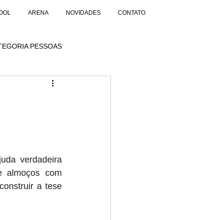
OOL
ARENA
NOVIDADES
CONTATO
TEGORIA PESSOAS
juda verdadeira 
e almoços com 
nstruir a tese 