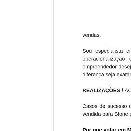
vendas. 
Sou especialista 
operacionalização
empreendedor deseja
diferença seja exat
REALIZAÇÕES / 
A
Casos de sucesso c
vendida para Stone c
Por que votar em 
M