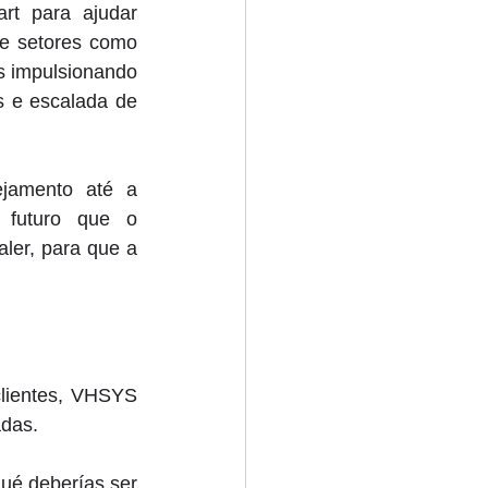
t para ajudar 
e setores como 
s impulsionando 
s e escalada de 
jamento até a 
futuro que o 
er, para que a 
ientes, VHSYS 
adas.
ué deberías ser 