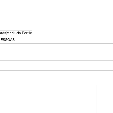
ards
Marilucia Pertile
PESSOAS