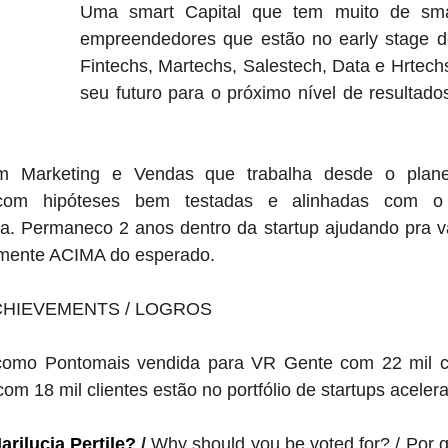
Uma smart Capital que tem muito de smar
empreendedores que estão no early stage d
Fintechs, Martechs, Salestech, Data e Hrtech
seu futuro para o próximo nível de resultado
em Marketing e Vendas que trabalha desde o plane
 com hipóteses bem testadas e alinhadas com o 
. Permaneco 2 anos dentro da startup ajudando pra val
amente ACIMA do esperado.
CHIEVEMENTS / LOGROS
omo Pontomais vendida para VR Gente com 22 mil cl
om 18 mil clientes estão no portfólio de startups aceler
arilucia Pertile
?
 / 
Why should you be voted for? / Por q