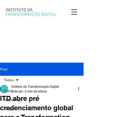
Post
Todos
Instituto da Transformação Digital
Todos
5 de jan.
2 min de leitura
ITD abre pré
Novidades
credenciamento global
Artigos