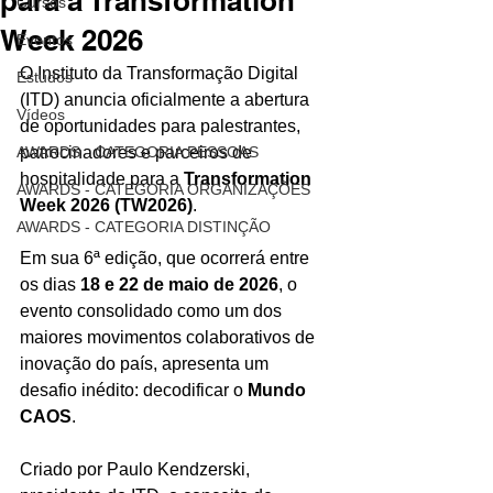
para a Transformation
Cursos
Week 2026
Eventos
O Instituto da Transformação Digital 
Estudos
(ITD) anuncia oficialmente a abertura 
Vídeos
de oportunidades para palestrantes, 
AWARDS - CATEGORIA PESSOAS
patrocinadores e parceiros de 
hospitalidade para a 
Transformation 
AWARDS - CATEGORIA ORGANIZAÇÕES
Week 2026 (TW2026)
. 
AWARDS - CATEGORIA DISTINÇÃO
Em sua 6ª edição, que ocorrerá entre 
os dias 
18 e 22 de maio de 2026
, o 
evento consolidado como um dos 
maiores movimentos colaborativos de 
inovação do país, apresenta um 
desafio inédito: decodificar o 
Mundo 
CAOS
.
Criado por Paulo Kendzerski, 