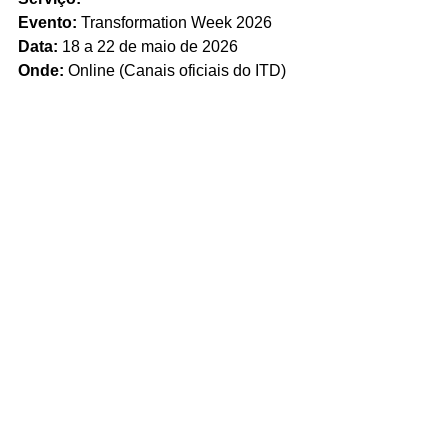
Evento:
 Transformation Week 2026
Data:
 18 a 22 de maio de 2026
Onde:
 Online (Canais oficiais do ITD) 
com possibilidade de pontos físicos 
parceiros.
Como participar/apoiar:
Acesse  
https://forms.gle/ZbrCpui5dcVuppSV9
Transformation Week
Novidades