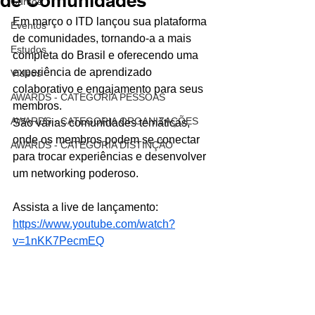
de Comunidades
Cursos
Em março o ITD lançou sua plataforma 
Eventos
de comunidades, tornando-a a mais 
Estudos
completa do Brasil e oferecendo uma 
experiência de aprendizado 
Vídeos
colaborativo e engajamento para seus 
AWARDS - CATEGORIA PESSOAS
membros.
AWARDS - CATEGORIA ORGANIZAÇÕES
São várias comunidades temáticas, 
onde os membros podem se conectar 
AWARDS - CATEGORIA DISTINÇÃO
para trocar experiências e desenvolver 
um networking poderoso.
Assista a live de lançamento:
https://www.youtube.com/watch?
v=1nKK7PecmEQ