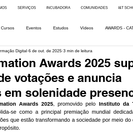
MOS
SERVIÇOS
INCUBADORA
COMUNIDADES
I&T SCH
Cursos
Eventos
Estudos
Vídeos
AWARDS - CA
ormação Digital
6 de out. de 2025
3 min de leitura
AÇÕES
AWARDS - CATEGORIA DISTINÇÃO
mation Awards 2025 su
de votações e anuncia
as em solenidade presenc
rmation Awards 2025
, promovido pelo 
Instituto da
olida-se como a principal premiação mundial dedicad
ões que estão transformando a sociedade por meio do 
opósito.