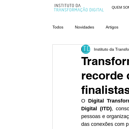
QUEM SO
Todos
Novidades
Artigos
Instituto da Transf
AWARDS - CATEGORIA ORGANIZ
Transfor
recorde 
finalist
O 
Digital Transfo
Digital (ITD)
, cons
pessoas e organizaç
das conexões com pr