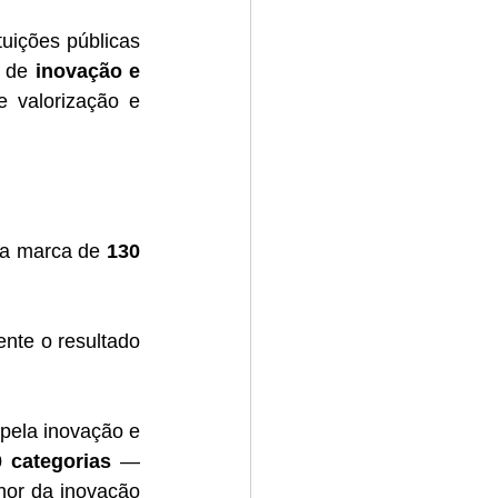
ituições públicas 
 de 
inovação e 
 valorização e 
 a marca de 
130 
te o resultado 
pela inovação e 
0 categorias
 — 
hor da inovação 