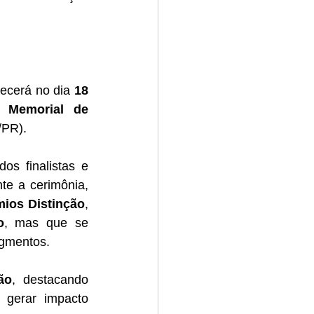
ecerá no dia 
18 
o 
Memorial de 
/PR).
s finalistas e 
te a cerimônia, 
mios Distinção
, 
o
, mas que se 
egmentos.
ão
, destacando 
 gerar impacto 