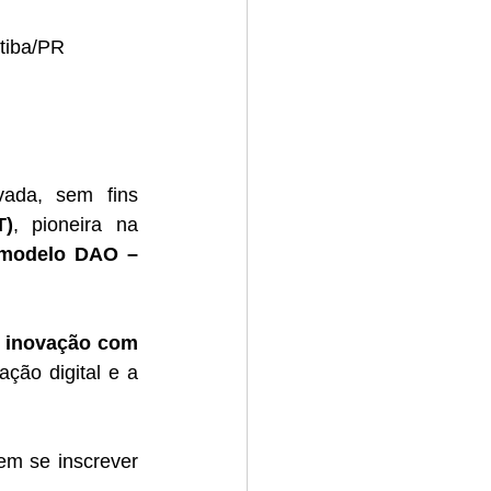
itiba/PR
ada, sem fins 
T)
, pioneira na 
modelo DAO – 
 
inovação com 
ção digital e a 
m se inscrever 