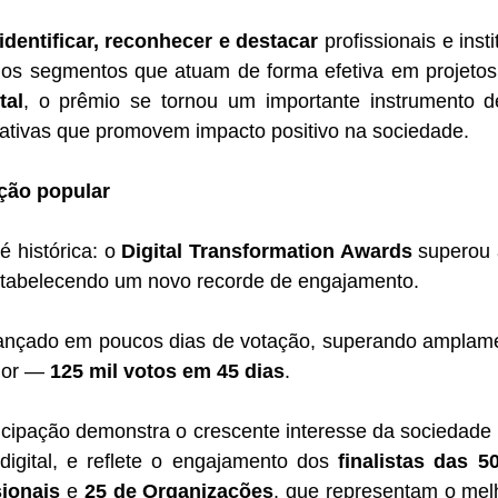
identificar, reconhecer e destacar
 profissionais e inst
 os segmentos que atuam de forma efetiva em projetos
tal
, o prêmio se tornou um importante instrumento de
iciativas que promovem impacto positivo na sociedade.
ção popular
 histórica: o 
Digital Transformation Awards
 superou
stabelecendo um novo recorde de engajamento.
ançado em poucos dias de votação, superando amplamen
ior — 
125 mil votos em 45 dias
.
ticipação demonstra o crescente interesse da sociedade 
digital, e reflete o engajamento dos 
finalistas das 5
sionais
 e 
25 de Organizações
, que representam o mel