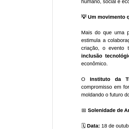
humano, social e ec
💡 Um movimento q
Mais do que uma p
estimula a colabora
criação, o evento 
inclusão tecnológi
econômico.
O 
Instituto da T
compromisso em forta
moldando o futuro do
📅 
Solenidade de A
🗓 
Data:
 18 de outu