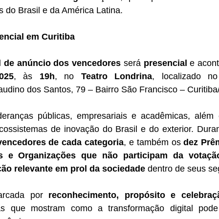
s do Brasil e da América Latina.
encial em Curitiba
al de anúncio dos vencedores
 será 
presencial
 e acont
025
, às 
19h
, no 
Teatro Londrina
, localizado n
audino dos Santos, 79 – Bairro São Francisco – Curitiba
deranças públicas, empresariais e acadêmicas, além do
cossistemas de inovação do Brasil e do exterior. Duran
vencedores de cada categoria
, e também os 
dez Prê
s e Organizações que não participam da votaçã
ção relevante em prol da sociedade
 dentro de seus s
arcada por 
reconhecimento, propósito e celebraç
oras que mostram como a transformação digital pode