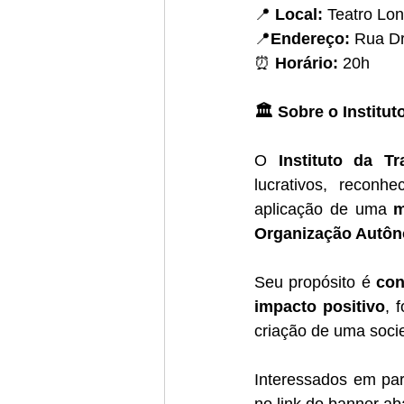
📍 
Local:
 Teatro Lon
📍
Endereço:
 Rua Dr
⏰ 
Horário:
 20h
🏛️ Sobre o Institu
O 
Instituto da Tr
lucrativos, reconh
aplicação de uma 
m
Organização Autôn
Seu propósito é 
con
impacto positivo
, 
criação de uma socie
Interessados em par