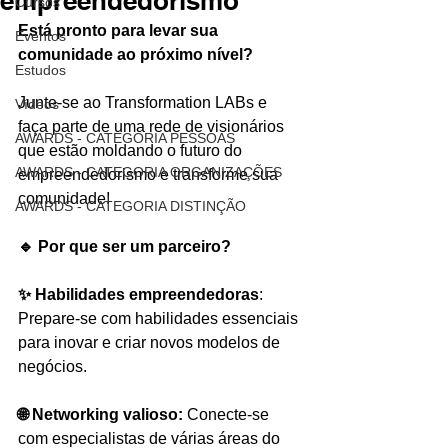
empreendedorismo
Cursos
Está pronto para levar sua 
Eventos
comunidade ao próximo nível?
Estudos
Junte-se ao Transformation LABs e 
Vídeos
faça parte de uma rede de visionários 
AWARDS - CATEGORIA PESSOAS
que estão moldando o futuro do 
AWARDS - CATEGORIA ORGANIZAÇÕES
empreendedorismo e transforme sua 
comunidade!
AWARDS - CATEGORIA DISTINÇÃO
🔹 Por que ser um parceiro?
✨ Habilidades empreendedoras
: 
Prepare-se com habilidades essenciais 
para inovar e criar novos modelos de 
negócios.
🌐 Networking valioso:
 Conecte-se 
com especialistas de várias áreas do 