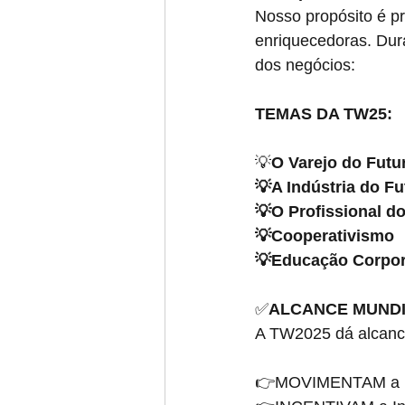
Nosso propósito é pr
enriquecedoras. Dura
dos negócios:
TEMAS DA TW25:
💡
O Varejo do Futu
💡A Indústria do Fu
💡O Profissional d
💡Cooperativismo
💡Educação Corpor
✅
ALCANCE MUND
A TW2025 dá alcance 
👉MOVIMENTAM a E