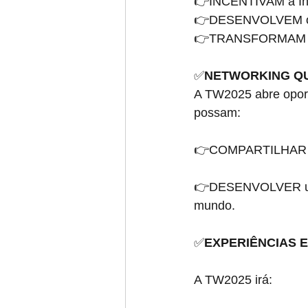
👉INCENTIVAM a In
👉DESENVOLVEM o 
👉TRANSFORMAM os 
✅
NETWORKING QU
A TW2025 abre oport
possam:
👉COMPARTILHAR con
👉DESENVOLVER um n
mundo.
✅
EXPERIÊNCIAS 
A TW2025 irá: