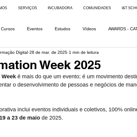
MOS
SERVIÇOS
INCUBADORA
COMUNIDADES
I&T SCH
Cursos
Eventos
Estudos
Vídeos
AWARDS - CA
ormação Digital
28 de mar. de 2025
1 min de leitura
AÇÕES
AWARDS - CATEGORIA DISTINÇÃO
mation Week 2025
n Week
 é mais do que um evento; é um movimento desti
ntar o desenvolvimento de pessoas e negócios de mane
ativa inclui eventos individuais e coletivos, 100% onlin
 19 a 23 de maio
 de 2025.