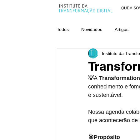
QUEM SO
Todos
Novidades
Artigos
Instituto da Transf
AWARDS - CATEGORIA ORGANIZ
Transfor
💡
A 
Transformatio
conhecimento e fome
e sustentável.
Nossa agenda colabor
que acontecerão de
🎯Propósito