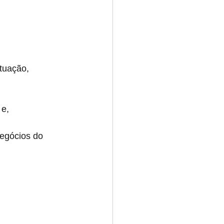
tuação, 
 e,
egócios do 