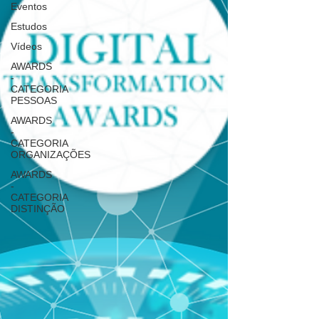
Eventos
Estudos
Vídeos
AWARDS
-
CATEGORIA
PESSOAS
AWARDS
-
CATEGORIA
ORGANIZAÇÕES
AWARDS
-
CATEGORIA
DISTINÇÃO