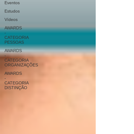
Eventos
Estudos
Vídeos
AWARDS
-
CATEGORIA
PESSOAS
AWARDS
-
CATEGORIA
ORGANIZAÇÕES
AWARDS
-
CATEGORIA
DISTINÇÃO