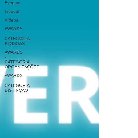
Eventos
Estudos
Vídeos
AWARDS
-
CATEGORIA
PESSOAS
AWARDS
-
CATEGORIA
ORGANIZAÇÕES
AWARDS
-
CATEGORIA
DISTINÇÃO