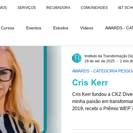
MOS
SERVIÇOS
INCUBADORA
COMUNIDADES
I&T SCH
Cursos
Eventos
Estudos
Vídeos
AWARDS - CA
AÇÕES
AWARDS - CATEGORIA DISTINÇÃO
Instituto da Transformação Dig
28 de set. de 2025
2 min de
AWARDS - CATEGORIA PESSO
Cris Kerr
Cris Kerr fundou a CKZ Dive
minha paixão em transformar 
2019, recebi o Prêmio WEP´s
Empoderamento das Mulhere
reconhecimento do meu trab
gênero.