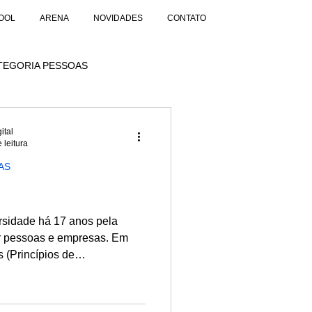
OOL
ARENA
NOVIDADES
CONTATO
TEGORIA PESSOAS
ital
 leitura
AS
rsidade há 17 anos pela
pessoas e empresas. Em
 (Princípios de
s) da ONU Mulheres pelo
alho em prol da equidade de