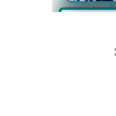
Porto Ale
Ribeirão P