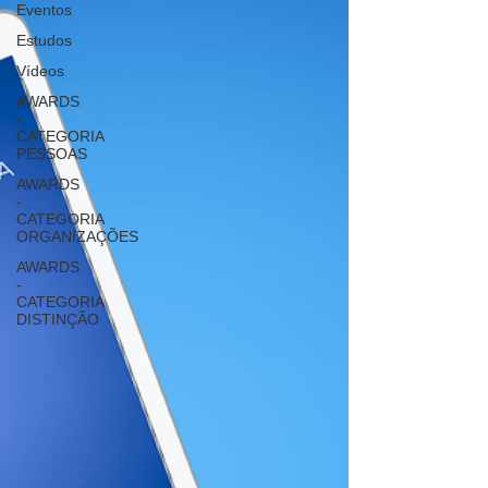
Eventos
Estudos
Vídeos
AWARDS
-
CATEGORIA
PESSOAS
AWARDS
-
CATEGORIA
ORGANIZAÇÕES
AWARDS
-
CATEGORIA
DISTINÇÃO