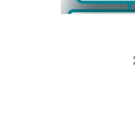
Porto Ale
Ribeirão P