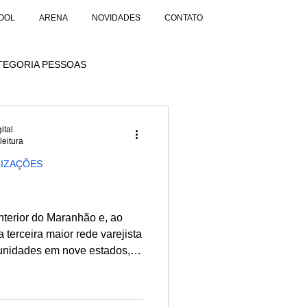
OOL
ARENA
NOVIDADES
CONTATO
TEGORIA PESSOAS
ital
leitura
NIZAÇÕES
 terceira maior rede varejista
 perto de nossos clientes.
logística e inovação fazem