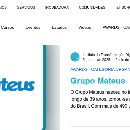
MOS
SERVIÇOS
INCUBADORA
COMUNIDADES
I&T SCH
Cursos
Eventos
Estudos
Vídeos
AWARDS - CA
AÇÕES
AWARDS - CATEGORIA DISTINÇÃO
Instituto da Transformação Dig
5 de out. de 2025
2 min de 
AWARDS - CATEGORIA ORGA
Grupo Mateus
O Grupo Mateus nasceu no interior do Maranhão e, ao
longo de 39 anos, tornou-se a
do Brasil. Com mais de 490 unidades em nove estados,
nossas marcas, estão sempre
Tudo isso é possível porque 
parte do nosso DNA.