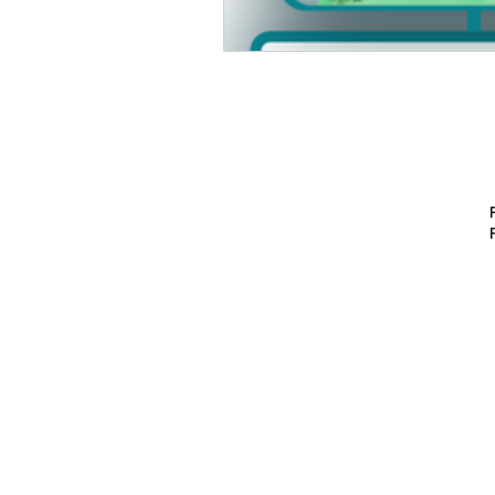
Porto Ale
Ribeirão P