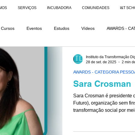
MOS
SERVIÇOS
INCUBADORA
COMUNIDADES
I&T SCH
Cursos
Eventos
Estudos
Vídeos
AWARDS - CA
AÇÕES
AWARDS - CATEGORIA DISTINÇÃO
Instituto da Transformação Dig
28 de set. de 2025
2 min de
AWARDS - CATEGORIA PESSO
Sara Crosman
Sara Crosman é presidente do
Futuro), organização sem fin
transformação social por me
nas áreas de cultura, educaç