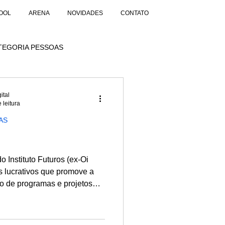
OOL
ARENA
NOVIDADES
CONTATO
TEGORIA PESSOAS
ital
 leitura
AS
 Instituto Futuros (ex-Oi
s lucrativos que promove a
io de programas e projetos
ão e tecnologia.