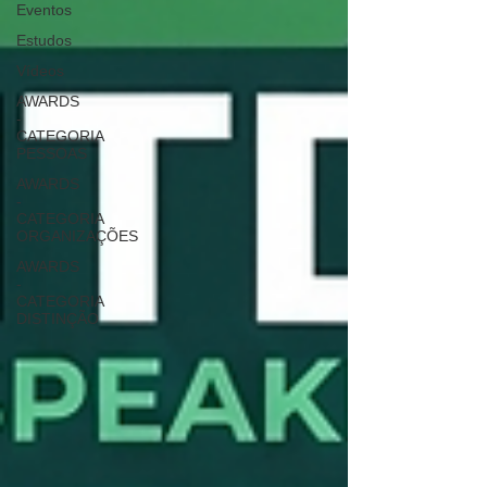
Eventos
Estudos
Vídeos
AWARDS
-
CATEGORIA
PESSOAS
AWARDS
-
CATEGORIA
ORGANIZAÇÕES
AWARDS
-
CATEGORIA
DISTINÇÃO