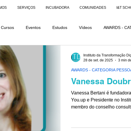
MOS
SERVIÇOS
INCUBADORA
COMUNIDADES
I&T SCH
Cursos
Eventos
Estudos
Vídeos
AWARDS - CA
AÇÕES
AWARDS - CATEGORIA DISTINÇÃO
Instituto da Transformação Dig
28 de set. de 2025
3 min de
AWARDS - CATEGORIA PESSO
Vanessa Doubr
Vanessa Bertani é fundadora 
You.up e Presidente no Inst
membro do conselho consult
Comissão de Empresas Fami