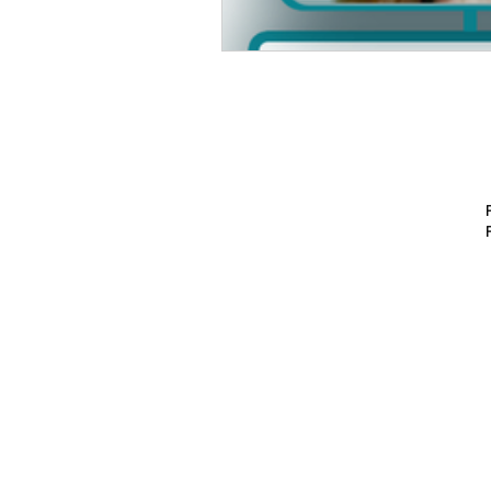
Porto Ale
Ribeirão P