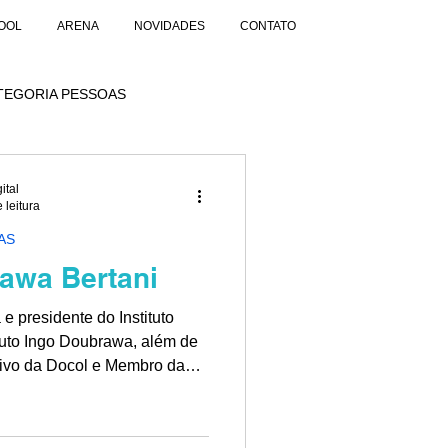
OOL
ARENA
NOVIDADES
CONTATO
TEGORIA PESSOAS
ital
 leitura
AS
awa Bertani
e presidente do Instituto
ituto Ingo Doubrawa, além de
ivo da Docol e Membro da
lares do IBGC - SP