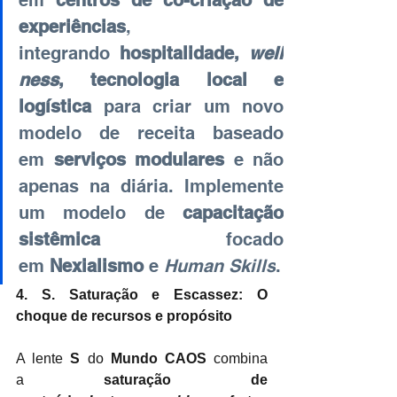
em
centros de co-criação de 
experiências
, 
integrando
hospitalidade, 
well
ness
, tecnologia local e 
logística
para criar um novo 
modelo de receita baseado 
em
serviços modulares
e não 
apenas na diária. Implemente 
um modelo de
capacitação 
sistêmica
focado 
em
Nexialismo
e
Human Skills
.
4. S. Saturação e Escassez: O 
choque de recursos e propósito
A lente
S
do
Mundo CAOS
combina 
a
saturação de 