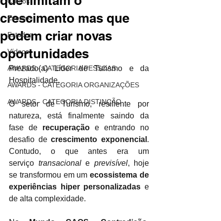
que limitam o
Cursos
crescimento mas que
Eventos
podem criar novas
Estudos
oportunidades
Vídeos
AWARDS - CATEGORIA PESSOAS
Prezado(a) Líder do Turismo e da 
Hospitalidade,
AWARDS - CATEGORIA ORGANIZAÇÕES
AWARDS - CATEGORIA DISTINÇÃO
O setor de Turismo, resiliente por 
natureza, está finalmente saindo da 
fase de
recuperação
e entrando no 
desafio de
crescimento exponencial
. 
Contudo, o que antes era um 
serviço
transacional
e
previsível
, hoje 
se transformou em um
ecossistema de 
experiências hiper personalizadas
e 
de alta complexidade.