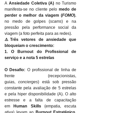
A
Ansiedade Coletiva (A)
no Turismo 
manifesta-se no cliente pelo
medo de 
perder o melhor da viagem (
FOMO
)
, 
no medo de golpes (
scams
) e na 
pressão pela performance social da 
viagem (a foto perfeita para as redes).
⚠️Três vetores de ansiedade que 
bloqueiam o crescimento:
1. O Burnout do Profissional de 
serviço e a nota 5 estrelas
O Desafio:
 O profissional de linha de 
frente (recepcionistas, 
guias, 
concierges
) está sob pressão 
constante pela avaliação de 5 estrelas 
e pela hiper disponibilidade (A). O alto 
estresse e a falta de capacitação 
em 
Human Skills
 (empatia, escuta 
ativa) levam ao 
Burnout Estratégico
, 