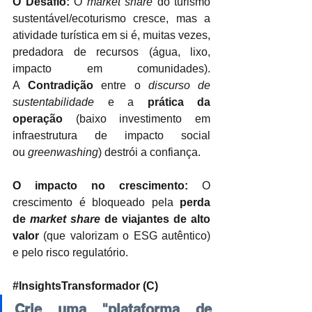
O Desafio:
 O 
market share
 do turismo 
sustentável/ecoturismo cresce, mas a 
atividade turística em si é, muitas vezes, 
predadora de recursos (água, lixo, 
impacto em comunidades). 
A 
Contradição
 entre o 
discurso de 
sustentabilidade
 e a 
prática da 
operação
 (baixo investimento em 
infraestrutura de impacto social 
ou 
greenwashing
) destrói a confiança.
O impacto no crescimento:
 O 
crescimento é bloqueado pela 
perda 
de 
market share
 de viajantes de alto 
valor
 (que valorizam o ESG autêntico) 
e pelo risco regulatório.
#InsightsTransformador
 (C)
Crie uma "plataforma de 