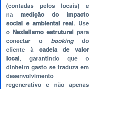
(contadas pelos locais) e 
na
medição do impacto 
social e ambiental real
. Use 
o
Nexialismo estrutural
para 
conectar o
booking
do 
cliente à
cadeia de valor 
local
, garantindo que o 
dinheiro gasto se traduza em 
desenvolvimento 
regenerativo e não apenas 
em lucro de grandes
players
.
O
Mundo CAOS
para o Turismo é a 
licença para ser mais humano, mais 
tecnológico e, acima de tudo, mais 
corajoso. A oportunidade de 