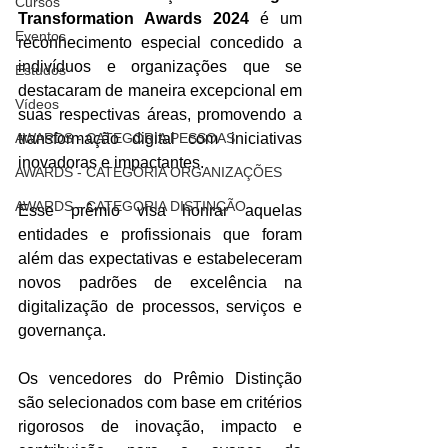
Cursos
Transformation Awards 2024
 é um 
Eventos
reconhecimento especial concedido a 
indivíduos e organizações que se 
Estudos
destacaram de maneira excepcional em 
Vídeos
suas respectivas áreas, promovendo a 
AWARDS - CATEGORIA PESSOAS
transformação digital com iniciativas 
inovadoras e impactantes.
AWARDS - CATEGORIA ORGANIZAÇÕES
AWARDS - CATEGORIA DISTINÇÃO
Esse prêmio visa honrar aquelas 
entidades e profissionais que foram 
além das expectativas e estabeleceram 
novos padrões de excelência na 
digitalização de processos, serviços e 
governança.
Os vencedores do Prêmio Distinção 
são selecionados com base em critérios 
rigorosos de inovação, impacto e 