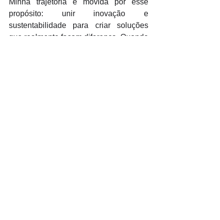
Minha trajetória é movida por esse 
propósito: unir inovação e 
sustentabilidade para criar soluções 
que realmente façam diferença. Quando 
coordeno um projeto, ministro uma aula 
ou subo ao palco para uma palestra, 
meu objetivo é inspirar outras pessoas 
a (re) descobrirem seu próprio potencial 
e se tornarem agentes de mudança. 
Seu voto direcionado à 
minha trajetória é mais que 
um reconhecimento: é um 
ato de esperança e uma 
visão de que é possível 
inovar sem perder a essência 
humana, usar tecnologia 
para curar feridas sociais e 