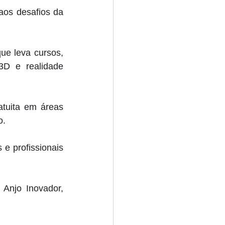
aos desafios da 
 
ue leva cursos, 
3D e realidade 
atuita em áreas 
o. 
e profissionais 
njo Inovador, 