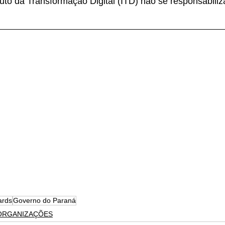
tuto da Transformação Digital (ITD) não se responsabiliz
ards
Governo do Paraná
 ORGANIZAÇÕES