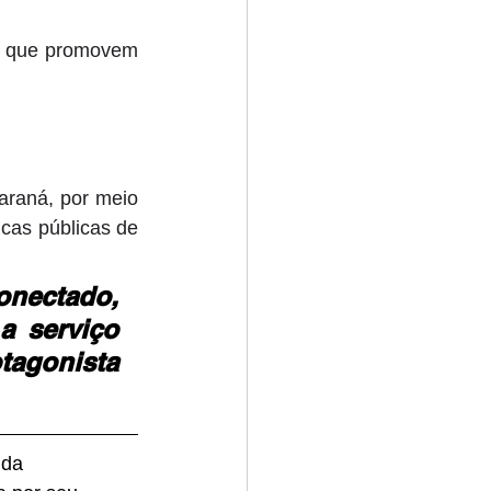
va que promovem 
araná, por meio 
as públicas de 
nectado, 
a serviço 
gonista 
 da 