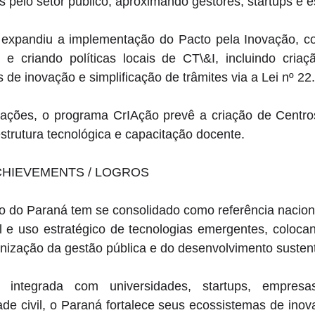
 pelo setor público, aproximando gestores, startups e e
xpandiu a implementação do Pacto pela Inovação, co
 e criando políticas locais de CT\&I, incluindo criaç
 de inovação e simplificação de trâmites via a Lei nº 22
ções, o programa CrIAção prevê a criação de Centros
strutura tecnológica e capacitação docente.
CHIEVEMENTS / LOGROS
 do Paraná tem se consolidado como referência naciona
al e uso estratégico de tecnologias emergentes, coloca
ização da gestão pública e do desenvolvimento sustent
integrada com universidades, startups, empresas, 
ade civil, o Paraná fortalece seus ecossistemas de ino