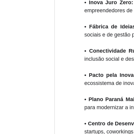
• 
Inova Juro Zero:
empreendedores de b
• 
Fábrica de Ideia
sociais e de gestão p
• 
Conectividade Ru
inclusão social e de
• 
Pacto pela Inova
ecossistema de inov
• 
Plano Paraná Mai
para modernizar a inf
• 
Centro de Desenv
startups, coworkings