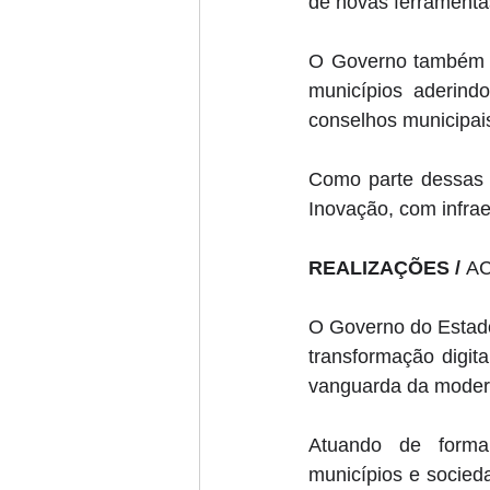
de novas ferramentas
O Governo também e
municípios aderindo
conselhos municipais
Como parte dessas a
Inovação, com infrae
REALIZAÇÕES / 
A
O Governo do Estado
transformação digit
vanguarda da modern
Atuando de forma 
municípios e socied