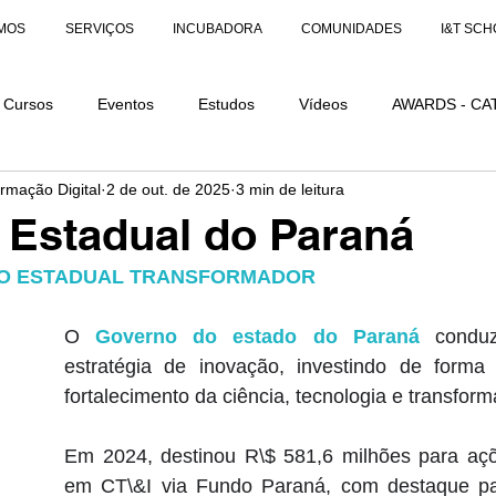
MOS
SERVIÇOS
INCUBADORA
COMUNIDADES
I&T SCH
Cursos
Eventos
Estudos
Vídeos
AWARDS - CA
ormação Digital
2 de out. de 2025
3 min de leitura
AÇÕES
AWARDS - CATEGORIA DISTINÇÃO
 Estadual do Paraná
O ESTADUAL TRANSFORMADOR
O 
Governo do estado do Paraná
 conduz
estratégia de inovação, investindo de forma si
fortalecimento da ciência, tecnologia e transforma
Em 2024, destinou R\$ 581,6 milhões para açõe
em CT\&I via Fundo Paraná, com destaque par