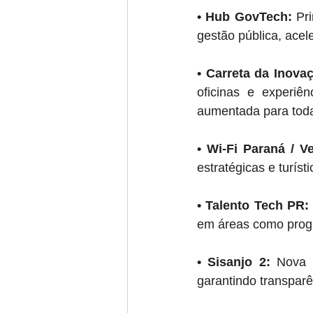
• 
Hub GovTech:
 Pr
gestão pública, acel
• 
Carreta da Inova
oficinas e experiê
aumentada para toda
• 
Wi-Fi Paraná / V
estratégicas e turíst
• 
Talento Tech PR:
em áreas como program
• 
Sisanjo 2:
 Nova 
garantindo transparê