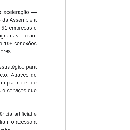
 aceleração — 
 da Assembleia 
 51 empresas e 
gramas, foram 
e 196 conexões 
ores. 
tratégico para 
to. Através de 
ampla rede de 
 e serviços que 
ia artificial e 
liam o acesso a 
idor. 