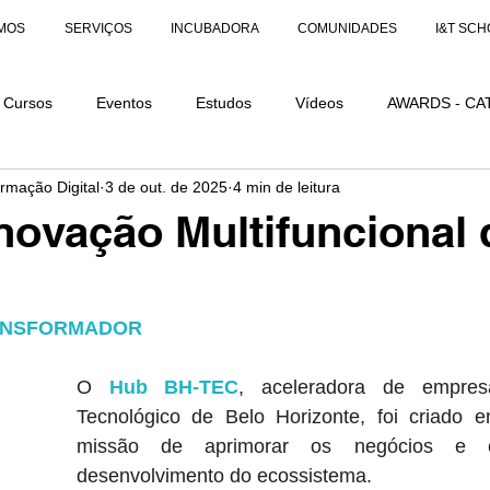
MOS
SERVIÇOS
INCUBADORA
COMUNIDADES
I&T SCH
Cursos
Eventos
Estudos
Vídeos
AWARDS - CA
ormação Digital
3 de out. de 2025
4 min de leitura
AÇÕES
AWARDS - CATEGORIA DISTINÇÃO
novação Multifuncional
ANSFORMADOR
O 
Hub BH-TEC
, aceleradora de empres
Tecnológico de Belo Horizonte, foi criado 
missão de aprimorar os negócios e co
desenvolvimento do ecossistema. 