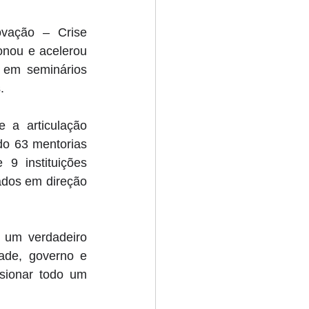
vação – Crise 
onou e acelerou 
 em seminários 
. 
a articulação 
do 63 mentorias 
9 instituições 
ados em direção 
 um verdadeiro 
ade, governo e 
ionar todo um 