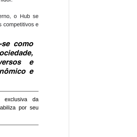
rno, o Hub se 
 competitivos e 
-se como 
iedade, 
ersos e 
nômico e 
 exclusiva da 
biliza por seu 