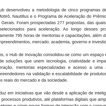
ub desenvolveu a metodologia de cinco programas de
otirõ, Nautillus e o Programa de Aceleração do Prêmio
s Gerais. Foram prospectadas 277 propostas, das quais
 selecionados para aceleração. Ao longo desses pro
amente 795 horas de mentorias e capacitações, além d
empreendimentos, mercado, academia, governo e investid
s, o Hub de Inovação consolidou-se como um espaço es
e soluções que unem tecnologia, criatividade e impac
eração, mentorias especializadas e acesso a uma 
preendedores na validação e escalabilidade de produtos
s reais do mercado e da sociedade. 
uz em iniciativas que vão desde a aplicação de inteligênc
processos produtivos, até plataformas digitais que amp
setores e criam novas formas de interação com o consum