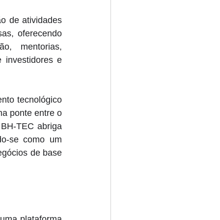
 de atividades 
s, oferecendo 
o, mentorias, 
investidores e 
to tecnológico 
a ponte entre o 
 BH-TEC abriga 
do-se como um 
egócios de base 
uma plataforma 