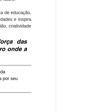
a de educação, 
dades e inspira 
o, criatividade 
orça das 
ro onde a 
 da 
a por seu 