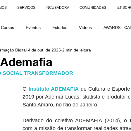
MOS
SERVIÇOS
INCUBADORA
COMUNIDADES
I&T SCH
Cursos
Eventos
Estudos
Vídeos
AWARDS - CA
ormação Digital
4 de out. de 2025
2 min de leitura
AÇÕES
AWARDS - CATEGORIA DISTINÇÃO
o Ademafia
O SOCIAL TRANSFORMADOR
O 
Instituto ADEMAFIA
 de Cultura e Esporte
2019 por Ademar Lucas, skatista e produtor cu
Santo Amaro, no Rio de Janeiro. 
Derivado do coletivo ADEMAFIA (2014), o In
com a missão de transformar realidades atrav