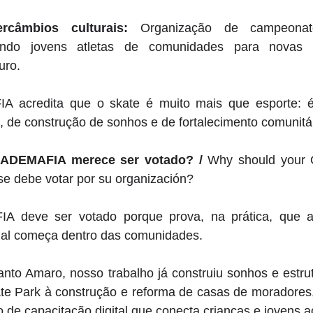
rcâmbios culturais:
 Organização de campeonat
evando jovens atletas de comunidades para novas e
uro. 
IA acredita que o skate é muito mais que esporte: é
, de construção de sonhos e de fortalecimento comunitár
o ADEMAFIA merece ser votado? / 
Why should your O
se debe votar por su organización?
IA deve ser votado porque prova, na prática, que a
social começa dentro das comunidades. 
nto Amaro, nosso trabalho já construiu sonhos e estrut
e Park à construção e reforma de casas de moradores,
 de capacitação digital que conecta crianças e jovens ao