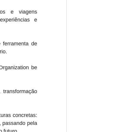
os e viagens 
xperiências e 
 ferramenta de 
io.
rganization be 
 transformação 
uras concretas: 
 passando pela 
 futuro. 