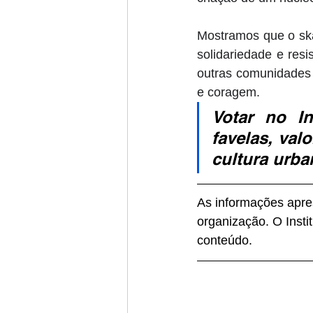
Mostramos que o ska
solidariedade e resi
outras comunidades 
e coragem. 
Votar no I
favelas, val
cultura urba
As informações apres
organização. O Insti
conteúdo.