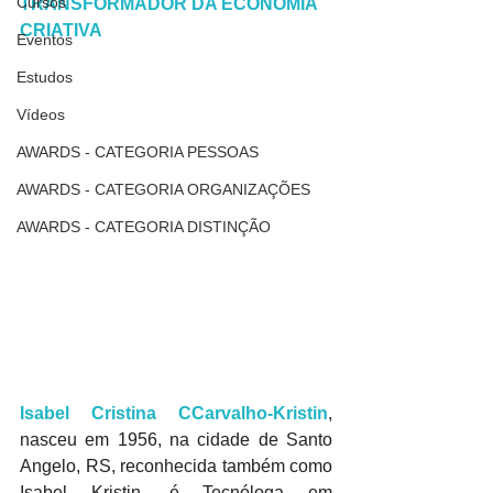
Cursos
TRANSFORMADOR DA ECONOMIA 
CRIATIVA
Eventos
Estudos
Vídeos
AWARDS - CATEGORIA PESSOAS
AWARDS - CATEGORIA ORGANIZAÇÕES
AWARDS - CATEGORIA DISTINÇÃO
Isabel Cristina CCarvalho-Kristin
, 
nasceu em 1956, na cidade de Santo 
Angelo, RS, reconhecida também como 
Isabel Kristin, é Tecnóloga em 