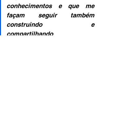
conhecimentos e que me 
façam seguir também 
construindo e 
compartilhando 
oportunidades.  
As informações apresentadas neste 
perfil são de responsabilidade 
exclusiva do finalista. O Instituto da 
Transformação Digital (ITD) não se 
responsabiliza por seu conteúdo.